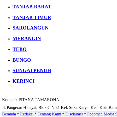
TANJAB BARAT
TANJAB TIMUR
SAROLANGUN
MERANGIN
TEBO
BUNGO
SUNGAI PENUH
KERINCI
Komplek ISTANA TAMARONA
Jl. Pangeran Hidayat, Blok C No.1 Kel. Suka Karya, Kec. Kota Bar
Beranda
*
Redaksi
*
Tentang Kami
*
Disclaimer
*
Pedoman Media S