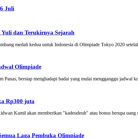
6 Juli
 Yuli dan Terukirnya Sejarah
bang medali kedua untuk Indonesia di Olimpiade Tokyo 2020 setelah E
adwal Olimpiade
 Panas, bersiap menghadapi badai yang mulai mengganggu jadwal komp
a Rp300 juta
wan Kamil akan memberikan "kadeudeuh" atau bonus berupa uang sebes
 Semua Laga Pembuka Olimpiade