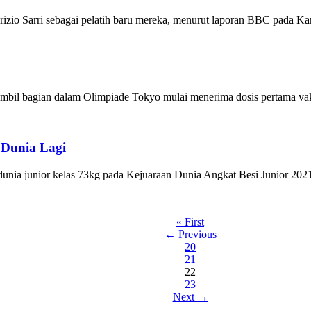
io Sarri sebagai pelatih baru mereka, menurut laporan BBC pada Kami
 ambil bagian dalam Olimpiade Tokyo mulai menerima dosis pertama vaks
 Dunia Lagi
unia junior kelas 73kg pada Kejuaraan Dunia Angkat Besi Junior 2021 
« First
← Previous
20
21
22
23
Next →