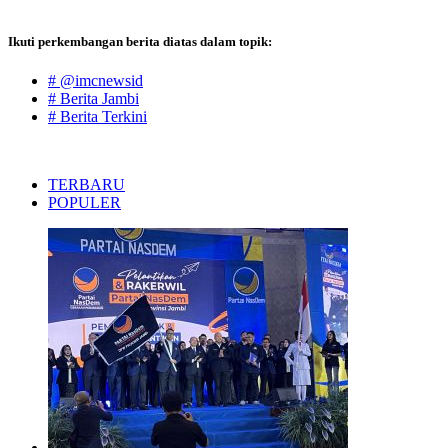
Ikuti perkembangan berita diatas dalam topik:
# @imcnewsid
# Berita Jambi
# Berita Terkini
TERBARU
POPULER