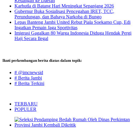
Keuangan ke Daerah
Karhutla di Batang Hari Meningkat Sepanjang 2026
Gubernur Buka Sosialisasi Pencegahan IRET, TCC,
Perundungan, dan Bahaya Narkoba di Bungo
Lepas Banteng Jambi United Rebut Piala Soekarno Cup, Edi
Ingatkan Pemain Jaga Sportivitas
Imigrasi Gagalkan 80 Warga Indonesia Diduga Hendak Pergi
Haji Secara Ilegal
Ikuti perkembangan berita diatas dalam topik:
# @imcnewsid
# Berita Jambi
# Berita Terkini
TERBARU
POPULER