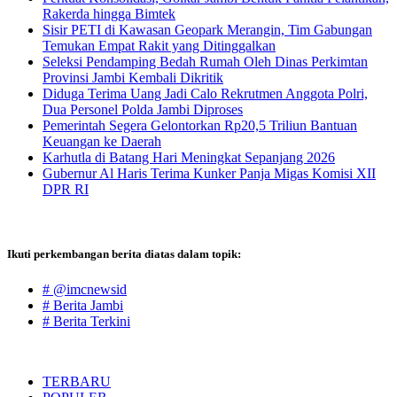
Rakerda hingga Bimtek
Sisir PETI di Kawasan Geopark Merangin, Tim Gabungan
Temukan Empat Rakit yang Ditinggalkan
Seleksi Pendamping Bedah Rumah Oleh Dinas Perkimtan
Provinsi Jambi Kembali Dikritik
Diduga Terima Uang Jadi Calo Rekrutmen Anggota Polri,
Dua Personel Polda Jambi Diproses
Pemerintah Segera Gelontorkan Rp20,5 Triliun Bantuan
Keuangan ke Daerah
Karhutla di Batang Hari Meningkat Sepanjang 2026
Gubernur Al Haris Terima Kunker Panja Migas Komisi XII
DPR RI
Ikuti perkembangan berita diatas dalam topik:
# @imcnewsid
# Berita Jambi
# Berita Terkini
TERBARU