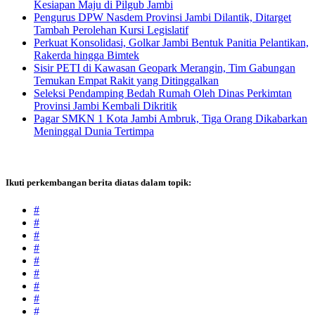
Kesiapan Maju di Pilgub Jambi
Pengurus DPW Nasdem Provinsi Jambi Dilantik, Ditarget
Tambah Perolehan Kursi Legislatif
Perkuat Konsolidasi, Golkar Jambi Bentuk Panitia Pelantikan,
Rakerda hingga Bimtek
Sisir PETI di Kawasan Geopark Merangin, Tim Gabungan
Temukan Empat Rakit yang Ditinggalkan
Seleksi Pendamping Bedah Rumah Oleh Dinas Perkimtan
Provinsi Jambi Kembali Dikritik
Pagar SMKN 1 Kota Jambi Ambruk, Tiga Orang Dikabarkan
Meninggal Dunia Tertimpa
Ikuti perkembangan berita diatas dalam topik:
#
#
#
#
#
#
#
#
#