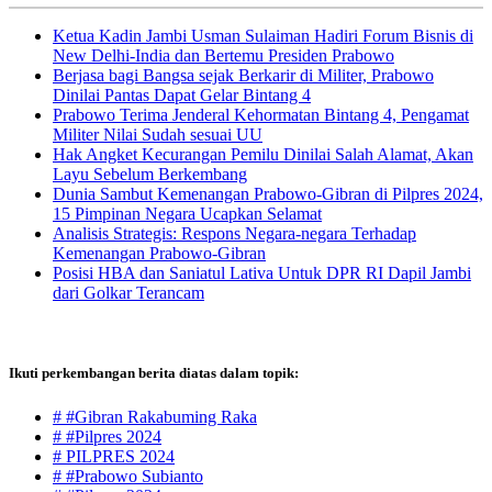
Ketua Kadin Jambi Usman Sulaiman Hadiri Forum Bisnis di
New Delhi-India dan Bertemu Presiden Prabowo
Berjasa bagi Bangsa sejak Berkarir di Militer, Prabowo
Dinilai Pantas Dapat Gelar Bintang 4
Prabowo Terima Jenderal Kehormatan Bintang 4, Pengamat
Militer Nilai Sudah sesuai UU
Hak Angket Kecurangan Pemilu Dinilai Salah Alamat, Akan
Layu Sebelum Berkembang
Dunia Sambut Kemenangan Prabowo-Gibran di Pilpres 2024,
15 Pimpinan Negara Ucapkan Selamat
Analisis Strategis: Respons Negara-negara Terhadap
Kemenangan Prabowo-Gibran
Posisi HBA dan Saniatul Lativa Untuk DPR RI Dapil Jambi
dari Golkar Terancam
Ikuti perkembangan berita diatas dalam topik:
# #Gibran Rakabuming Raka
# #Pilpres 2024
# PILPRES 2024
# #Prabowo Subianto