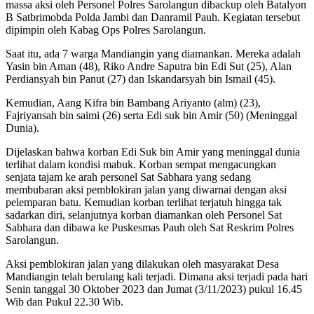
massa aksi oleh Personel Polres Sarolangun dibackup oleh Batalyon
B Satbrimobda Polda Jambi dan Danramil Pauh. Kegiatan tersebut
dipimpin oleh Kabag Ops Polres Sarolangun.
Saat itu, ada 7 warga Mandiangin yang diamankan. Mereka adalah
Yasin bin Aman (48), Riko Andre Saputra bin Edi Sut (25), Alan
Perdiansyah bin Panut (27) dan Iskandarsyah bin Ismail (45).
Kemudian, Aang Kifra bin Bambang Ariyanto (alm) (23),
Fajriyansah bin saimi (26) serta Edi suk bin Amir (50) (Meninggal
Dunia).
Dijelaskan bahwa korban Edi Suk bin Amir yang meninggal dunia
terlihat dalam kondisi mabuk. Korban sempat mengacungkan
senjata tajam ke arah personel Sat Sabhara yang sedang
membubaran aksi pemblokiran jalan yang diwarnai dengan aksi
pelemparan batu. Kemudian korban terlihat terjatuh hingga tak
sadarkan diri, selanjutnya korban diamankan oleh Personel Sat
Sabhara dan dibawa ke Puskesmas Pauh oleh Sat Reskrim Polres
Sarolangun.
Aksi pemblokiran jalan yang dilakukan oleh masyarakat Desa
Mandiangin telah berulang kali terjadi. Dimana aksi terjadi pada hari
Senin tanggal 30 Oktober 2023 dan Jumat (3/11/2023) pukul 16.45
Wib dan Pukul 22.30 Wib.