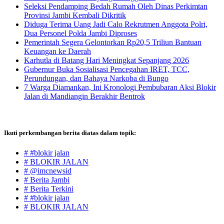
Seleksi Pendamping Bedah Rumah Oleh Dinas Perkimtan
Provinsi Jambi Kembali Dikritik
Diduga Terima Uang Jadi Calo Rekrutmen Anggota Polri,
Dua Personel Polda Jambi Diproses
Pemerintah Segera Gelontorkan Rp20,5 Triliun Bantuan
Keuangan ke Daerah
Karhutla di Batang Hari Meningkat Sepanjang 2026
Gubernur Buka Sosialisasi Pencegahan IRET, TCC,
Perundungan, dan Bahaya Narkoba di Bungo
7 Warga Diamankan, Ini Kronologi Pembubaran Aksi Blokir
Jalan di Mandiangin Berakhir Bentrok
Ikuti perkembangan berita diatas dalam topik:
# #blokir jalan
# BLOKIR JALAN
# @imcnewsid
# Berita Jambi
# Berita Terkini
# #blokir jalan
# BLOKIR JALAN