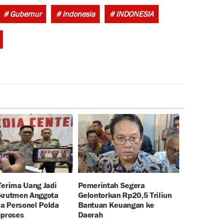
Tags:
# Gubernur
# Indonesia
# INDONESIA
Terima Uang Jadi
Pemerintah Segera
krutmen Anggota
Gelontorkan Rp20,5 Triliun
ua Personel Polda
Bantuan Keuangan ke
iproses
Daerah