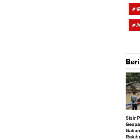
# @
# I
Beri
Sisir 
Geopa
Gabun
Rakit 