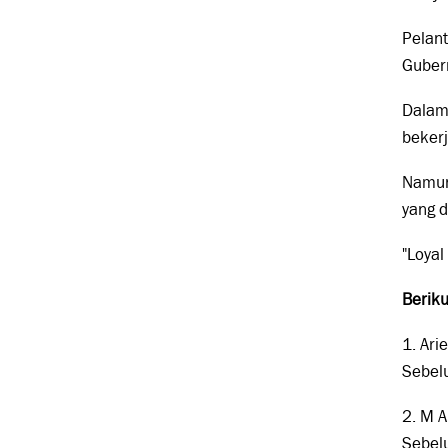
Pelant
Guber
Dalam 
bekerj
Namun
yang d
"Loyal
Beriku
1. Ari
Sebel
2. M A
Sebel