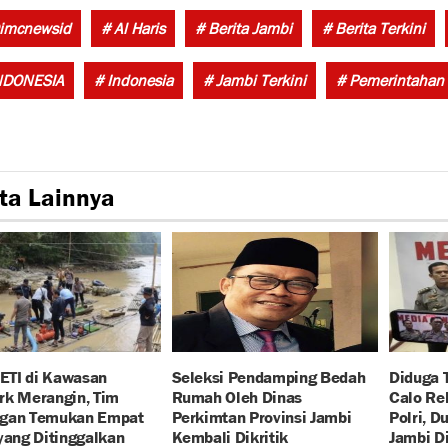
imcnewsid
# Al Haris
# Berita Jambi
# Berita Terkini
NDONESIA
# Indonesia
# Jambi Terkini
# Pemerintahan
ta Lainnya
PETI di Kawasan
Seleksi Pendamping Bedah
Diduga 
rk Merangin, Tim
Rumah Oleh Dinas
Calo Re
gan Temukan Empat
Perkimtan Provinsi Jambi
Polri, D
yang Ditinggalkan
Kembali Dikritik
Jambi D