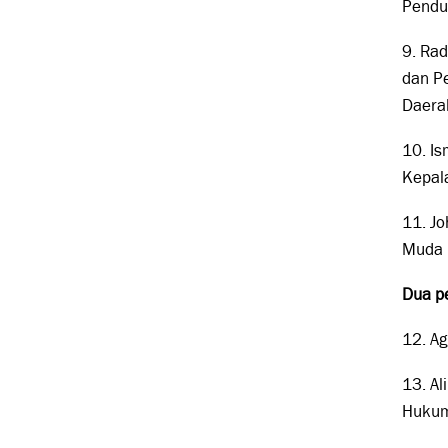
Pendu
9. Ra
dan P
Daera
10. I
Kepal
11. Jo
Muda 
Dua p
12. A
13. Al
Huku