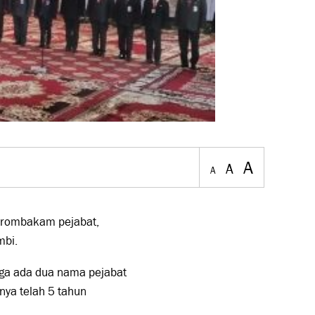
A
A
A
perombakam pejabat,
mbi.
 juga ada dua nama pejabat
ya telah 5 tahun