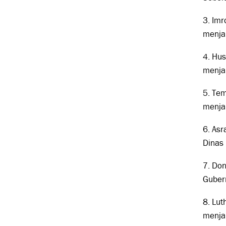
3. Imr
menja
4. Hus
menja
5. Te
menja
6. Asr
Dinas
7. Don
Guber
8. Lut
menja