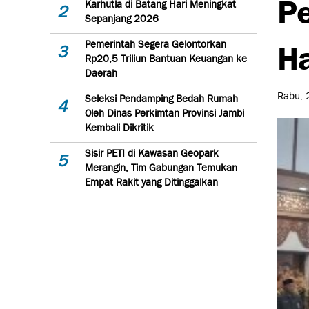
Pe
Karhutla di Batang Hari Meningkat
2
Sepanjang 2026
Ha
Pemerintah Segera Gelontorkan
3
Rp20,5 Triliun Bantuan Keuangan ke
Daerah
Rabu, 
Seleksi Pendamping Bedah Rumah
4
Oleh Dinas Perkimtan Provinsi Jambi
Kembali Dikritik
Sisir PETI di Kawasan Geopark
5
Merangin, Tim Gabungan Temukan
Empat Rakit yang Ditinggalkan