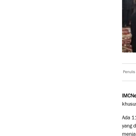
Penulis
IMCNe
khusus
Ada 11
yang 
menjab