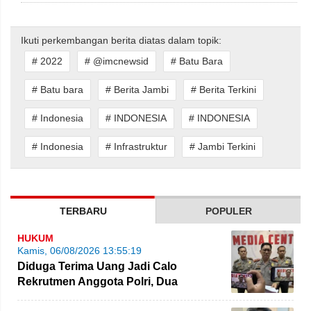
Ikuti perkembangan berita diatas dalam topik:
# 2022
# @imcnewsid
# Batu Bara
# Batu bara
# Berita Jambi
# Berita Terkini
# Indonesia
# INDONESIA
# INDONESIA
# Indonesia
# Infrastruktur
# Jambi Terkini
TERBARU
POPULER
HUKUM
Kamis, 06/08/2026 13:55:19
Diduga Terima Uang Jadi Calo
Rekrutmen Anggota Polri, Dua
Personel Polda Jambi Diproses