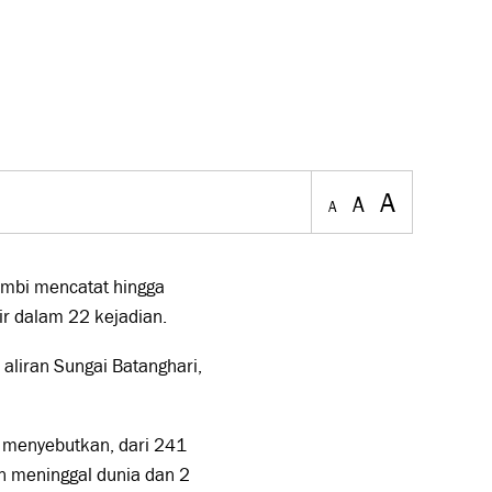
A
A
A
ambi mencatat hingga
r dalam 22 kejadian.
aliran Sungai Batanghari,
s menyebutkan, dari 241
an meninggal dunia dan 2