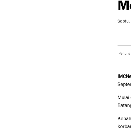
Me
Sabtu,
Penulis
IMCNe
Septe
Mulai 
Batan
Kepal
korban