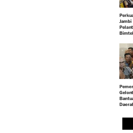
Perkua
Jambi 
Pelant
Bimte
Pemer
Gelont
Bantu
Daera