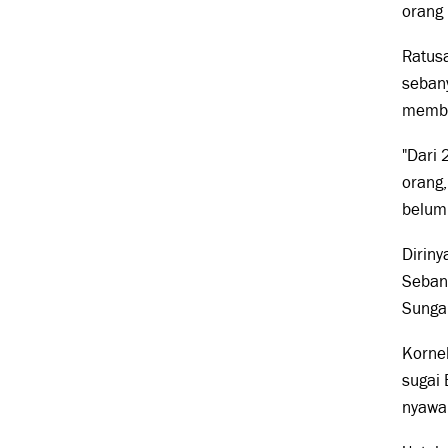
orang 
Ratusa
sebany
memba
"Dari 
orang
belum
Diriny
Sebany
Sunga
Kornel
sugai 
nyawa