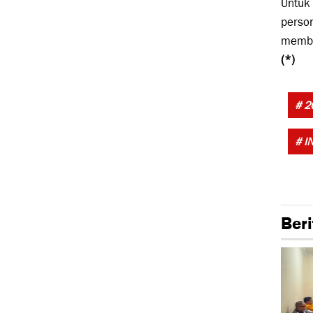
Untuk 
person
memba
(*)
# 2
# I
Beri