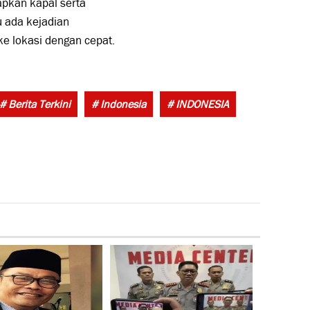
apkan kapal serta
u ada kejadian
e lokasi dengan cepat.
Tags:
# Berita Terkini
# Indonesia
# INDONESIA