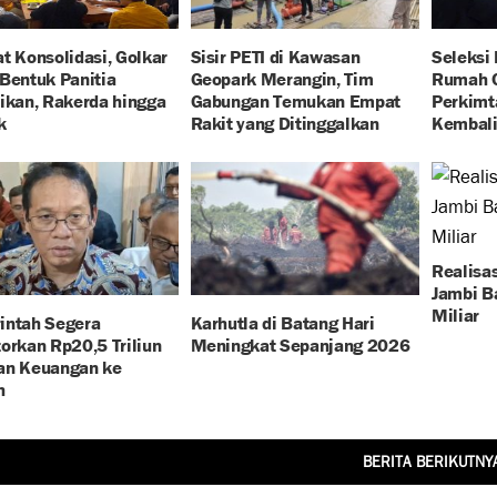
t Konsolidasi, Golkar
Sisir PETI di Kawasan
Seleksi
Bentuk Panitia
Geopark Merangin, Tim
Rumah O
ikan, Rakerda hingga
Gabungan Temukan Empat
Perkimt
k
Rakit yang Ditinggalkan
Kembali 
Realisas
Jambi B
Miliar
intah Segera
Karhutla di Batang Hari
orkan Rp20,5 Triliun
Meningkat Sepanjang 2026
an Keuangan ke
h
BERITA BERIKUTNY