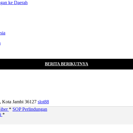
ngan ke Daerah
a
BERITA BERIKUTNYA
u, Kota Jambi 36127
slot88
iber
*
SOP Perlindungan
si
*