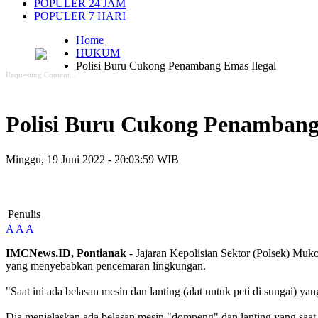
POPULER 24 JAM
POPULER 7 HARI
Home
HUKUM
Polisi Buru Cukong Penambang Emas Ilegal
Requesting Content...
Polisi Buru Cukong Penambang
Minggu, 19 Juni 2022 - 20:03:59 WIB
Penulis
A
A
A
IMCNews.ID, Pontianak
- Jajaran Kepolisian Sektor (Polsek) Muk
yang menyebabkan pencemaran lingkungan.
"Saat ini ada belasan mesin dan lanting (alat untuk peti di sungai) 
Dia menjelaskan ada belasan mesin "dompeng" dan lanting yang saat 