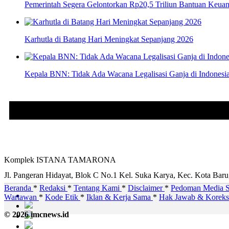
Pemerintah Segera Gelontorkan Rp20,5 Triliun Bantuan Keua
Karhutla di Batang Hari Meningkat Sepanjang 2026
Kepala BNN: Tidak Ada Wacana Legalisasi Ganja di Indonesi
Komplek ISTANA TAMARONA
Jl. Pangeran Hidayat, Blok C No.1 Kel. Suka Karya, Kec. Kota Bar
Beranda
*
Redaksi
*
Tentang Kami
*
Disclaimer
*
Pedoman Media S
Wartawan
*
Kode Etik
*
Iklan & Kerja Sama
*
Hak Jawab & Korek
© 2026 imcnews.id