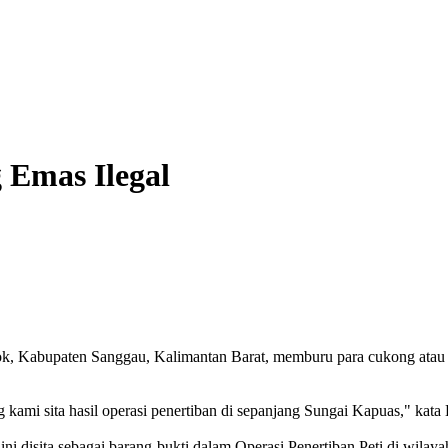
 Emas Ilegal
ok, Kabupaten Sanggau, Kalimantan Barat, memburu para cukong atau 
yang kami sita hasil operasi penertiban di sepanjang Sungai Kapuas," 
ini disita sebagai barang-bukti dalam Operasi Penertiban Peti di wil