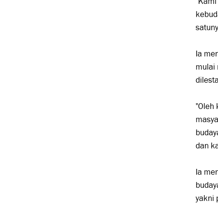
"Kami
kebuda
satuny
Ia me
mulai 
dilest
"Oleh 
masya
buday
dan k
Ia me
budaya
yakni