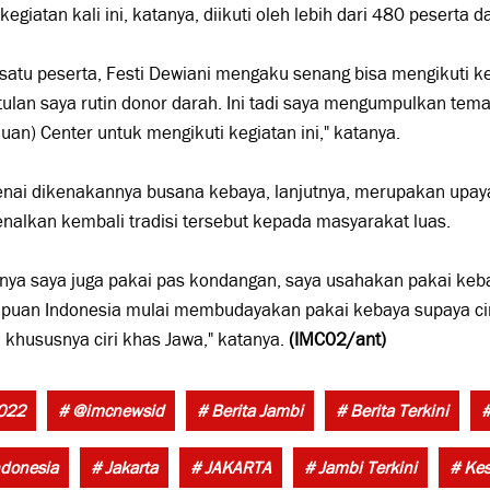
kegiatan kali ini, katanya, diikuti oleh lebih dari 480 peserta d
satu peserta, Festi Dewiani mengaku senang bisa mengikuti ke
ulan saya rutin donor darah. Ini tadi saya mengumpulkan tem
an) Center untuk mengikuti kegiatan ini," katanya.
nai dikenakannya busana kebaya, lanjutnya, merupakan upaya
alkan kembali tradisi tersebut kepada masyarakat luas.
anya saya juga pakai pas kondangan, saya usahakan pakai ke
puan Indonesia mulai membudayakan pakai kebaya supaya ciri
, khususnya ciri khas Jawa," katanya.
(IMC02/ant)
022
# @imcnewsid
# Berita Jambi
# Berita Terkini
#
ndonesia
# Jakarta
# JAKARTA
# Jambi Terkini
# Ke