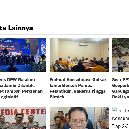
ta Lainnya
rus DPW Nasdem
Perkuat Konsolidasi, Golkar
Sisir PE
si Jambi Dilantik,
Jambi Bentuk Panitia
Geopark
get Tambah Perolehan
Pelantikan, Rakerda hingga
Gabung
Legislatif
Bimtek
Rakit y