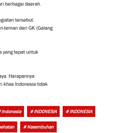
ari berbagai daerah.
giatan tersebut.
an-teman dari GK (Galang
 yang tepat untuk
baya. Harapannya
 khas Indonesia tidak
Tags:
 Indonesia
# INDONESIA
# INDONESIA
sehatan
# Kesembuhan