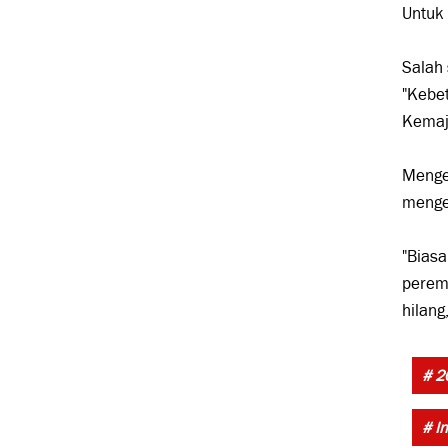
Untuk 
Salah 
"Kebet
Kemaju
Menge
mengen
"Bias
perem
hilang
# 2
# I