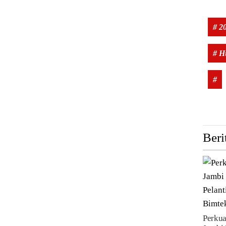
# 2
# 
#
Beri
Perkua