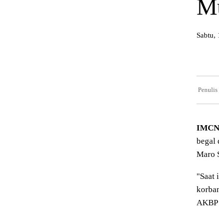
Mu
Sabtu,
Penulis
IMCNe
begal 
Maro S
"Saat 
korban
AKBP 