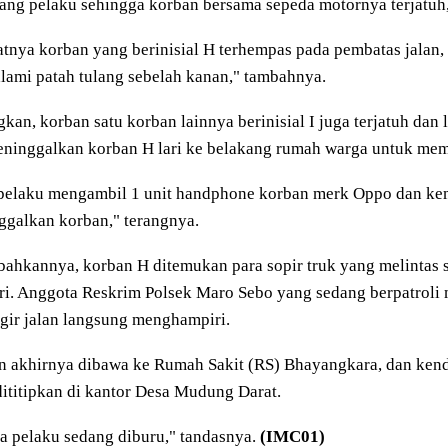
ang pelaku sehingga korban bersama sepeda motornya terjatuh,
tnya korban yang berinisial H terhempas pada pembatas jalan
ami patah tulang sebelah kanan," tambahnya.
kan, korban satu korban lainnya berinisial I juga terjatuh da
eninggalkan korban H lari ke belakang rumah warga untuk mem
 pelaku mengambil 1 unit handphone korban merk Oppo dan kem
galkan korban," terangnya.
ahkannya, korban H ditemukan para sopir truk yang melintas 
ri. Anggota Reskrim Polsek Maro Sebo yang sedang berpatroli m
gir jalan langsung menghampiri.
n akhirnya dibawa ke Rumah Sakit (RS) Bhayangkara, dan ken
dititipkan di kantor Desa Mudung Darat.
a pelaku sedang diburu," tandasnya.
(IMC01)