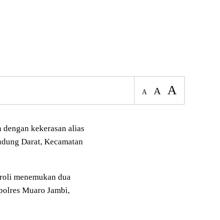
A
A
A
 dengan kekerasan alias
Mudung Darat, Kecamatan
atroli menemukan dua
polres Muaro Jambi,