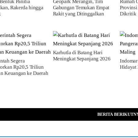
Bentuk Panitia
Geopark Merangin, Tim
Rumah O
ikan, Rakerda hingga
Gabungan Temukan Empat
Provinsi
k
Rakit yang Ditinggalkan
Dikritik
Karhutla di Batang Hari
Meningkat Sepanjang 2026
ntah Segera
Indomare
orkan Rp20,5 Triliun
Hidayat
an Keuangan ke Daerah
BERITA BERIKUTN