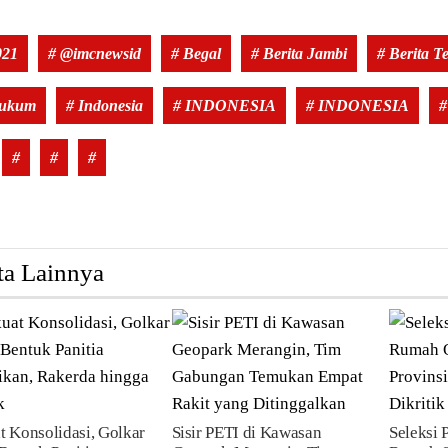
021
# @imcnewsid
# Begal
# Berita Jambi
# Berita Te
Hukum
# Indonesia
# INDONESIA
# INDONESIA
#
#
#
#
ta Lainnya
t Konsolidasi, Golkar
Sisir PETI di Kawasan
Seleksi