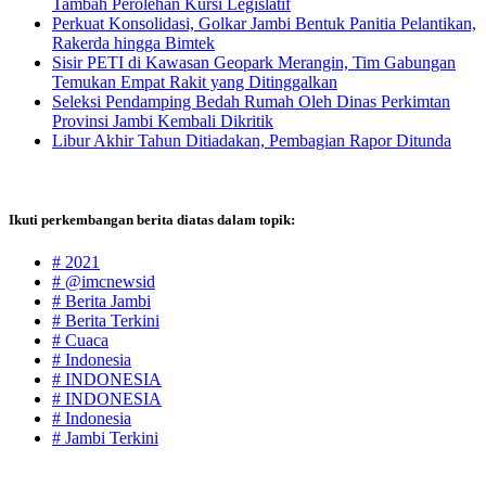
Tambah Perolehan Kursi Legislatif
Perkuat Konsolidasi, Golkar Jambi Bentuk Panitia Pelantikan,
Rakerda hingga Bimtek
Sisir PETI di Kawasan Geopark Merangin, Tim Gabungan
Temukan Empat Rakit yang Ditinggalkan
Seleksi Pendamping Bedah Rumah Oleh Dinas Perkimtan
Provinsi Jambi Kembali Dikritik
Libur Akhir Tahun Ditiadakan, Pembagian Rapor Ditunda
Ikuti perkembangan berita diatas dalam topik:
# 2021
# @imcnewsid
# Berita Jambi
# Berita Terkini
# Cuaca
# Indonesia
# INDONESIA
# INDONESIA
# Indonesia
# Jambi Terkini