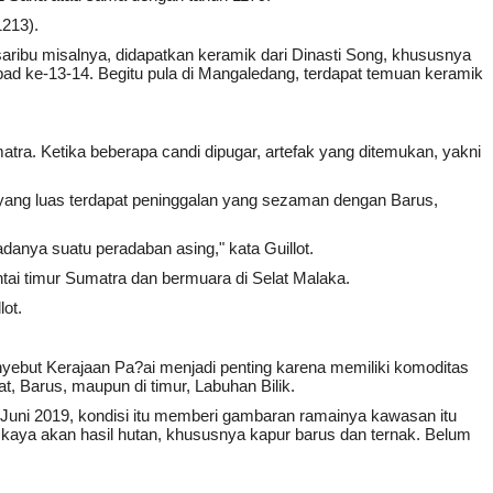
1213).
aribu misalnya, didapatkan keramik dari Dinasti Song, khususnya
bad ke-13-14. Begitu pula di Mangaledang, terdapat temuan keramik
ra. Ketika beberapa candi dipugar, artefak yang ditemukan, yakni
 yang luas terdapat peninggalan yang sezaman dengan Barus,
danya suatu peradaban asing," kata Guillot.
ai timur Sumatra dan bermuara di Selat Malaka.
ot.
yebut Kerajaan Pa?ai menjadi penting karena memiliki komoditas
at, Barus, maupun di timur, Labuhan Bilik.
1, Juni 2019, kondisi itu memberi gambaran ramainya kawasan itu
aya akan hasil hutan, khususnya kapur barus dan ternak. Belum