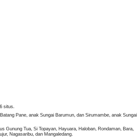
6 situs.
Lalu Batang Pane, anak Sungai Barumun, dan Sirumambe, anak Sungai
tu Situs Gunung Tua, Si Topayan, Hayuara, Haloban, Rondaman, Bara,
 Bujur, Nagasaribu, dan Mangaledang.