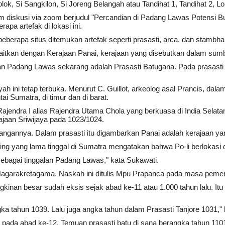
lok, Si Sangkilon, Si Joreng Belangah atau Tandihat 1, Tandihat 2, 
alam diskusi via zoom berjudul "Percandian di Padang Lawas Potensi
pa artefak di lokasi ini.
 beberapa situs ditemukan artefak seperti prasasti, arca, dan stambha
kaitkan dengan Kerajaan Panai, kerajaan yang disebutkan dalam sumb
n Padang Lawas sekarang adalah Prasasti Batugana. Pada prasasti y
ah ini tetap terbuka. Menurut C. Guillot, arkeolog asal Prancis, da
 Sumatra, di timur dan di barat.
Rajendra I alias Rajendra Utama Chola yang berkuasa di India Selat
jaan Sriwijaya pada 1023/1024.
angannya. Dalam prasasti itu digambarkan Panai adalah kerajaan yang
tsing yang lama tinggal di Sumatra mengatakan bahwa Po-li berlokasi
 sebagai tinggalan Padang Lawas," kata Sukawati.
m Nagarakretagama. Naskah ini ditulis Mpu Prapanca pada masa pem
n besar sudah eksis sejak abad ke-11 atau 1.000 tahun lalu. Itu m
ka tahun 1039. Lalu juga angka tahun dalam Prasasti Tanjore 1031,"
un pada abad ke-12. Temuan prasasti batu di sana berangka tahun 1