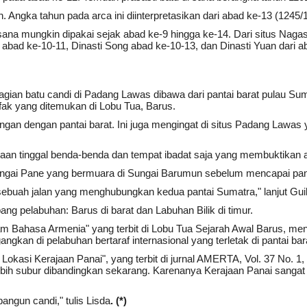
 Angka tahun pada arca ini diinterpretasikan dari abad ke-13 (1245/
ana mungkin dipakai sejak abad ke-9 hingga ke-14. Dari situs Nagas
 abad ke-10-11, Dinasti Song abad ke-10-13, dan Dinasti Yuan dari a
an batu candi di Padang Lawas dibawa dari pantai barat pulau Sumat
fak yang ditemukan di Lobu Tua, Barus.
an dengan pantai barat. Ini juga mengingat di situs Padang Lawas
maan tinggal benda-benda dan tempat ibadat saja yang membuktikan a
ngai Pane yang bermuara di Sungai Barumun sebelum mencapai pant
ebuah jalan yang menghubungkan kedua pantai Sumatra," lanjut Guill
ng pelabuhan: Barus di barat dan Labuhan Bilik di timur.
am Bahasa Armenia" yang terbit di Lobu Tua Sejarah Awal Barus, men
ngkan di pelabuhan bertaraf internasional yang terletak di pantai bar
 Lokasi Kerajaan Panai", yang terbit di jurnal AMERTA, Vol. 37 No. 
 subur dibandingkan sekarang. Karenanya Kerajaan Panai sangat k
un candi," tulis Lisda
. (*)