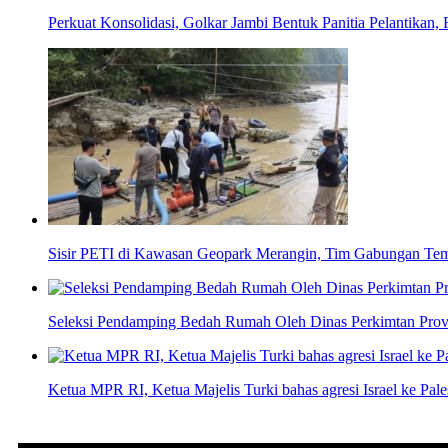
Perkuat Konsolidasi, Golkar Jambi Bentuk Panitia Pelantikan,
Sisir PETI di Kawasan Geopark Merangin, Tim Gabungan Tem
Seleksi Pendamping Bedah Rumah Oleh Dinas Perkimtan Provi
Ketua MPR RI, Ketua Majelis Turki bahas agresi Israel ke Pale