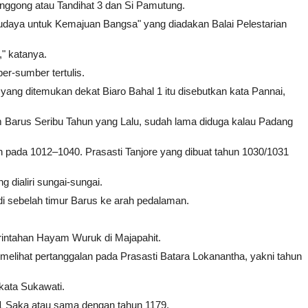
Longgong atau Tandihat 3 dan Si Pamutung.
 Budaya untuk Kemajuan Bangsa" yang diadakan Balai Pelestarian
," katanya.
er-sumber tertulis.
ang ditemukan dekat Biaro Bahal 1 itu disebutkan kata Pannai,
lam Barus Seribu Tahun yang Lalu, sudah lama diduga kalau Padang
an pada 1012–1040. Prasasti Tanjore yang dibuat tahun 1030/1031
 dialiri sungai-sungai.
 di sebelah timur Barus ke arah pedalaman.
erintahan Hayam Wuruk di Majapahit.
elihat pertanggalan pada Prasasti Batara Lokanantha, yakni tahun
 kata Sukawati.
101 Saka atau sama dengan tahun 1179.