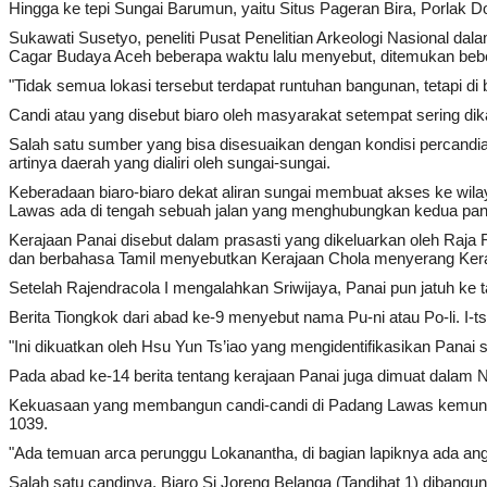
Hingga ke tepi Sungai Barumun, yaitu Situs Pageran Bira, Porlak Do
Sukawati Susetyo, peneliti Pusat Penelitian Arkeologi Nasional d
Cagar Budaya Aceh beberapa waktu lalu menyebut, ditemukan bebera
"Tidak semua lokasi tersebut terdapat runtuhan bangunan, tetapi di
Candi atau yang disebut biaro oleh masyarakat setempat sering di
Salah satu sumber yang bisa disesuaikan dengan kondisi percandia
artinya daerah yang dialiri oleh sungai-sungai.
Keberadaan biaro-biaro dekat aliran sungai membuat akses ke wilay
Lawas ada di tengah sebuah jalan yang menghubungkan kedua pantai
Kerajaan Panai disebut dalam prasasti yang dikeluarkan oleh Raja 
dan berbahasa Tamil menyebutkan Kerajaan Chola menyerang Kera
Setelah Rajendracola I mengalahkan Sriwijaya, Panai pun jatuh ke t
Berita Tiongkok dari abad ke-9 menyebut nama Pu-ni atau Po-li. I-
"Ini dikuatkan oleh Hsu Yun Ts’iao yang mengidentifikasikan Panai
Pada abad ke-14 berita tentang kerajaan Panai juga dimuat dala
Kekuasaan yang membangun candi-candi di Padang Lawas kemungkina
1039.
"Ada temuan arca perunggu Lokanantha, di bagian lapiknya ada ang
Salah satu candinya, Biaro Si Joreng Belanga (Tandihat 1) dibang