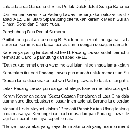
Lalu ada arca Ganesha di Situs Porlak Dolok dekat Sungai Barumun.
Dari temuan keramik di Padang Lawas menunjukkan situs-situs di s
abad 9-12. Dari Biaro Sipamutung ditemukan keramik Mesir, Suriah
Dinasti Song dan Dinasti Yuan.
Penghubung Dua Pantai Sumatra
Guillot mengatakan, arkeolog R. Soekmono pernah mengamati sebagi
serpihan keramik dan kaca, persis sama dengan sebagian dari arte
Karenanya paling lambat abad ke-11 Padang Lawas sudah berhubung
termasuk Candi Sipamutung dari abad ke-11.
"Dan cukup ramai orang yang melalui jalan ini sehingga lama-kela
Sementara itu, dari Padang Lawas pun mudah untuk menelusuri Su
"Sudah lama diperkirakan bahwa Padang Lawas terletak di tengah s
Letak Padang Lawas pun sangat strategis karena memiliki dua gerba
Keram Kevonian dalam "Suatu Catatan Perjalanan di Laut Cina dal
utama yang diperebutkan di pasar internasional. Barang itu diperdaga
Menurut Lisda Meyanti dalam "Prasasti Panai: Kajian Ulang tentang
pada masanya. Kemungkinan pada masa lampau Padang Lawas lebih
lagi hasil perut buminya seperti emas.
"Hanya masyarakat yang kaya dan makmurlah yang mampu membang